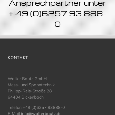
Ansprechpartner unter
+ 49 (0)6257 93 888-
0
KONTAKT
Walter Bautz GmbH
Mess- und Spanntechnik
Philipp-Reis-Straße 28
64404 Bickenbach
Telefon +49 (0)6257 93888-0
E-Mail
info@walterbautz.de