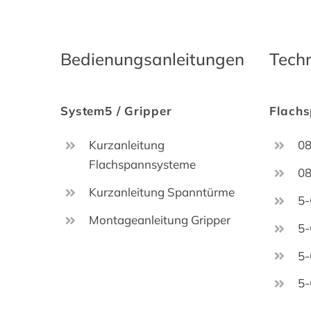
Bedienungsanleitungen
Techn
System5 / Gripper
Flach
Kurzanleitung
0
Flachspannsysteme
0
Kurzanleitung Spanntürme
5-
Montageanleitung Gripper
5-
5-
5-