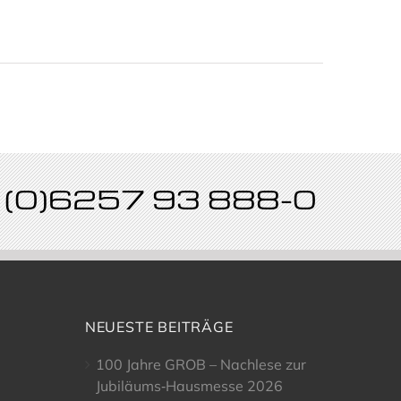
49 (0)6257 93 888-0
NEUESTE BEITRÄGE
100 Jahre GROB – Nachlese zur
Jubiläums‑Hausmesse 2026