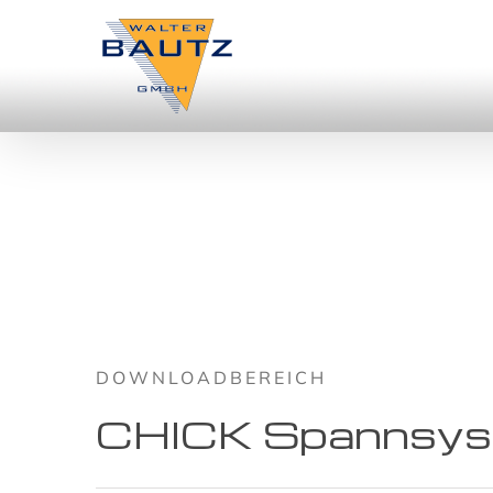
Zum
Inhalt
springen
DOWNLOADBEREICH
CHICK Spannsy