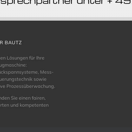
Ansprechpartner unter + 
R BAUTZ
ten Lösungen für Ihre
ugmaschine:
ückspannsysteme, Mess-
uerungstechnik sowie
ive Prozessüberwachung.
inden Sie einen fairen,
rten und kompetenten
.