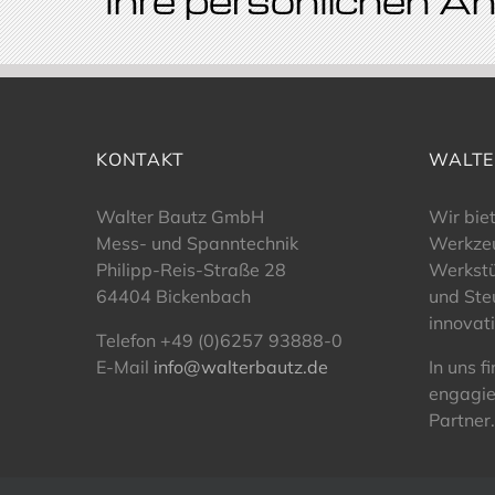
Ihre persönlichen 
KONTAKT
WALTE
Walter Bautz GmbH
Wir bie
Mess- und Spanntechnik
Werkze
Philipp-Reis-Straße 28
Werkst
64404 Bickenbach
und Ste
innovat
Telefon +49 (0)6257 93888-0
E-Mail
info@walterbautz.de
In uns f
engagie
Partner