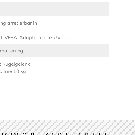
g arretierbar in
nkl. VESA-Adapterplatte 75/100
rhalterung
t Kugelgelenk
nahme 10 kg