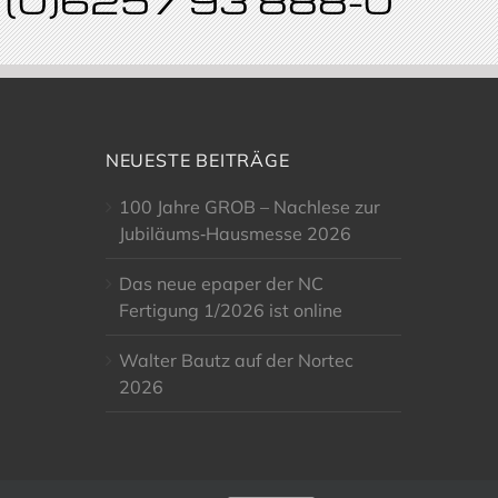
49 (0)6257 93 888-0
NEUESTE BEITRÄGE
100 Jahre GROB – Nachlese zur
Jubiläums‑Hausmesse 2026
Das neue epaper der NC
Fertigung 1/2026 ist online
Walter Bautz auf der Nortec
2026