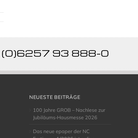
49 (0)6257 93 888-0
NEUESTE BEITRÄGE
100 Jahre GROB – Nachlese zur
Jubiläums‑Hausmesse 2026
Das neue epaper der NC