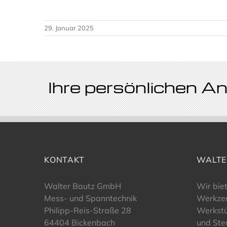
29. Januar 2025
Ihre persönlichen 
KONTAKT
WALTE
Walter Bautz GmbH
Wir bie
Mess- und Spanntechnik
Werkze
Philipp-Reis-Straße 28
Werkst
64404 Bickenbach
und Ste