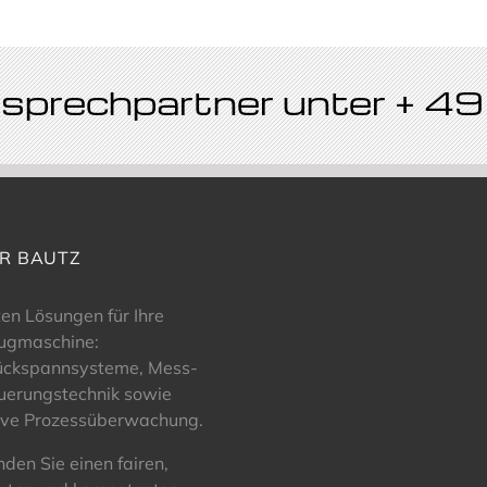
Ansprechpartner unter + 
R BAUTZ
ten Lösungen für Ihre
ugmaschine:
ückspannsysteme, Mess-
uerungstechnik sowie
ive Prozessüberwachung.
inden Sie einen fairen,