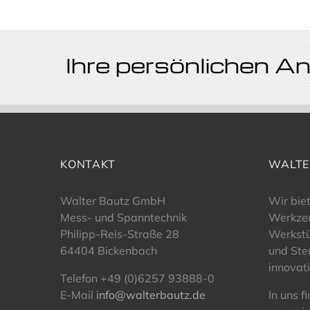
Ihre persönlichen 
KONTAKT
WALTE
Walter Bautz GmbH
Wir bie
Mess- und Spanntechnik
Werkze
Philipp-Reis-Straße 28
Werkst
64404 Bickenbach
und Ste
innovat
Telefon +49 (0)6257 93888-0
E-Mail
info@walterbautz.de
In uns f