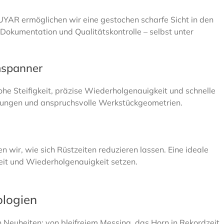
AR ermöglichen wir eine gestochen scharfe Sicht in den
okumentation und Qualitätskontrolle – selbst unter
mspanner
 Steifigkeit, präzise Wiederholgenauigkeit und schnelle
itungen und anspruchsvolle Werkstückgeometrien.
wir, wie sich Rüstzeiten reduzieren lassen. Eine ideale
heit und Wiederholgenauigkeit setzen.
ologien
 Neuheiten: von bleifreiem Messing, das Horn in Rekordzeit