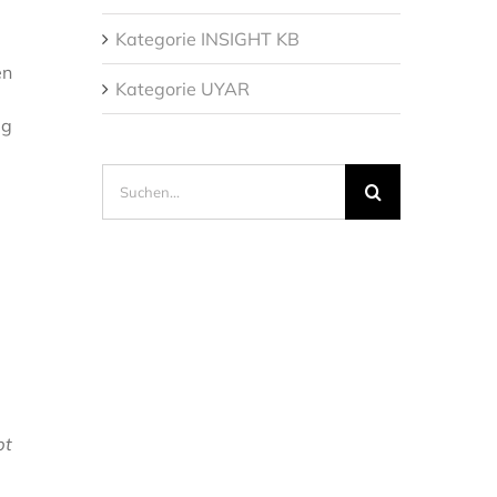
Kategorie INSIGHT KB
en
Kategorie UYAR
ag
Suche
nach:
bt