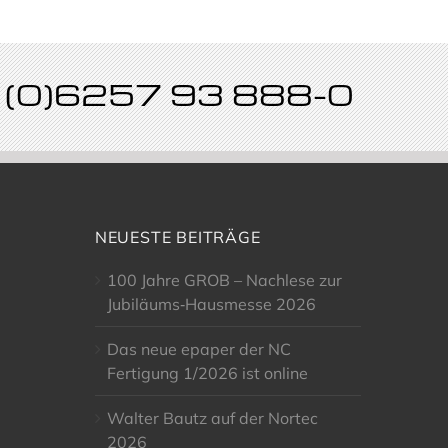
49 (0)6257 93 888-0
NEUESTE BEITRÄGE
100 Jahre GROB – Nachlese zur
Jubiläums‑Hausmesse 2026
Das neue epaper der NC
Fertigung 1/2026 ist online
Walter Bautz auf der Nortec
2026